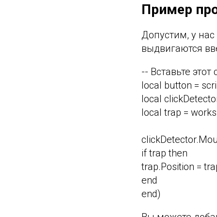
Пример про
Допустим, у нас 
выдвигаются вв
-- Вставьте этот
local button = scr
local clickDetecto
local trap = works
clickDetector.Mou
if trap then
trap.Position = t
end
end)
Вы можете добав