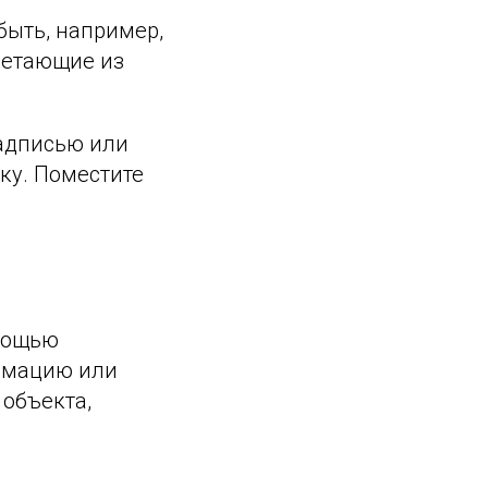
быть, например,
летающие из
надписью или
ку. Поместите
омощью
нимацию или
объекта,
.