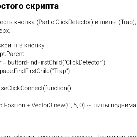
стого скрипта
есть кнопка (Part с ClickDetector) и шипы (Trap)
ерх.
 скрипт в кнопку
ipt.Parent
r = button:FindFirstChild("ClickDetector")
pace:FindFirstChild("Trap")
seClick:Connect(function()
rap.Position + Vector3.new(0, 5, 0) -- шипы подни
ить эффект, звук или задержку. Например, за