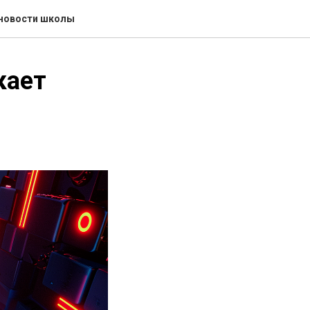
 новости школы
кает