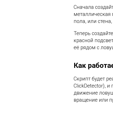
Сначала создайт
металлическая 
пола, или стена
Теперь создайте
красной подсвет
её рядом с лов
Как работа
Скрипт будет р
ClickDetector),
движение ловуш
вращение или п