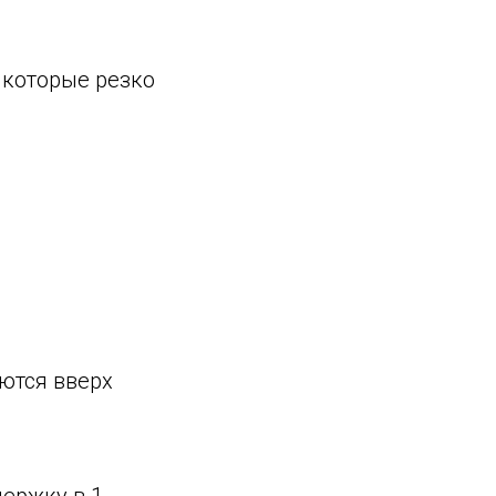
, которые резко
маются вверх
держку в 1