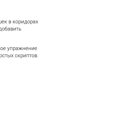
шек в коридорах
 добавить
чное упражнение
остых скриптов.