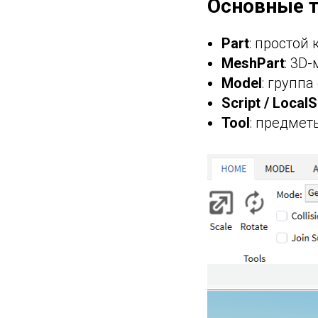
Основные 
Part
: простой
MeshPart
: 3D
Model
: группа
Script / LocalS
Tool
: предмет