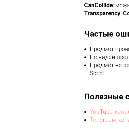
CanCollide
: мож
Transparency
,
Co
Частые оши
Предмет прова
Не виден пред
Предмет не ре
Script
Полезные 
YouTube-канал
Телеграм-кан