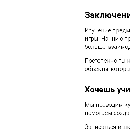
Заключен
Изучение предме
игры. Начни с п
больше: взаимод
Постепенно ты 
объекты, которы
Хочешь учи
Мы проводим кур
помогаем созда
Записаться в ш