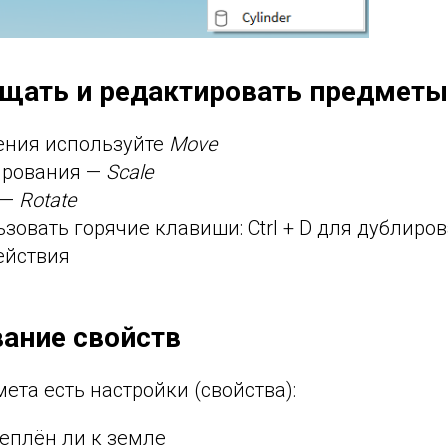
щать и редактировать предметы
ния используйте
Move
ирования —
Scale
 —
Rotate
зовать горячие клавиши: Ctrl + D для дублирова
ействия
ание свойств
ета есть настройки (свойства):
реплён ли к земле