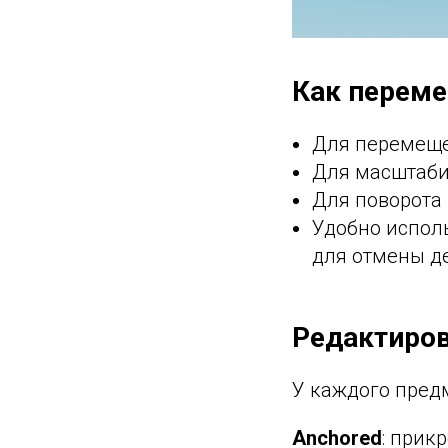
Как переме
Для перемеще
Для масштаб
Для поворота
Удобно исполь
для отмены д
Редактиров
У каждого предм
Anchored
: прик