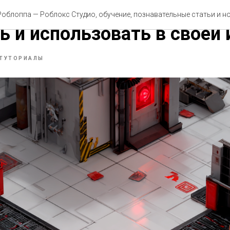
 в Роблокс Студио: как д
облоппа — Роблокс Студио, обучение, познавательные статьи и 
ь и использовать в своей 
ТУТОРИАЛЫ