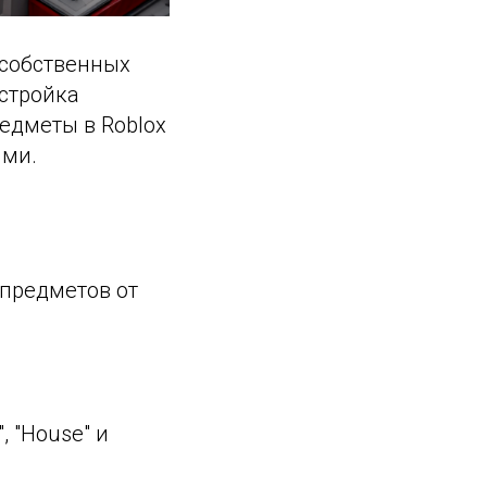
 собственных
астройка
редметы в Roblox
ыми.
 предметов от
, "House" и