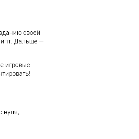
озданию своей
крипт. Дальше —
ые игровые
нтировать!
 нуля,