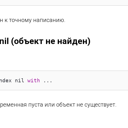
ен к точному написанию.
nil (объект не найден)
ndex nil 
with
 ...
еременная пуста или объект не существует.