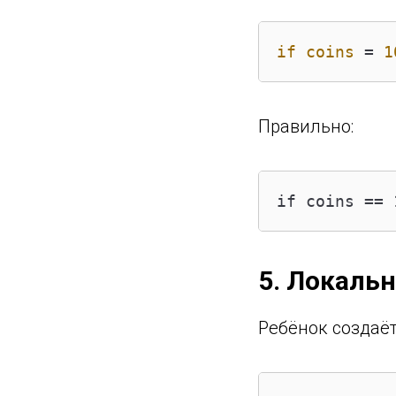
if
coins
=
1
Правильно:
if coins == 
5. Локаль
Ребёнок создаё