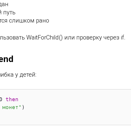
дан
 путь
тся слишком рано
зовать WaitForChild() или проверку через if.
end
ибка у детей:
0 
then
 монет"
)
