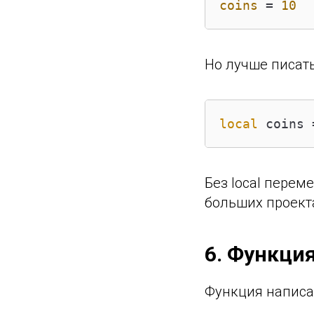
coins
 = 
10
Но лучше писать
local
 coins 
Без local перем
больших проект
6. Функци
Функция написан