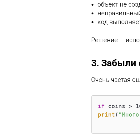
объект не соз
неправильный
код выполняе
Решение — исполь
3. Забыли 
Очень частая ош
if
 coins > 1
print
(
"Много