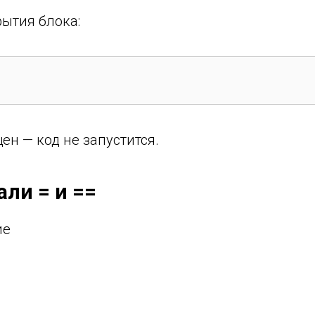
рытия блока:
ен — код не запустится.
али = и ==
ие