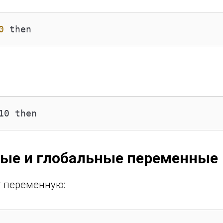
0
 then
10 then
ные и глобальные переменные
т переменную: