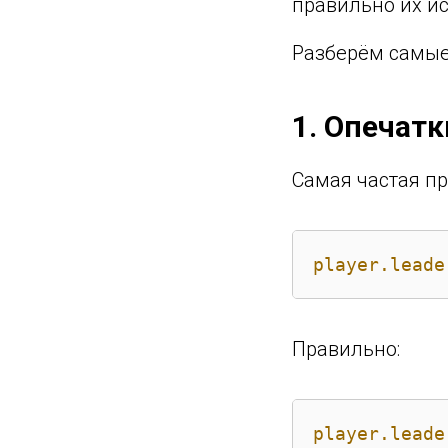
правильно их и
Разберём самые
1. Опечатк
Самая частая п
player.leade
Правильно:
player.leade