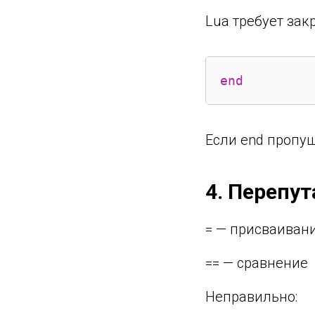
Lua требует зак
end
Если end пропущ
4. Перепут
= — присваиван
== — сравнение
Неправильно: