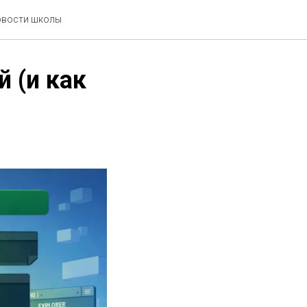
новости школы
 (и как