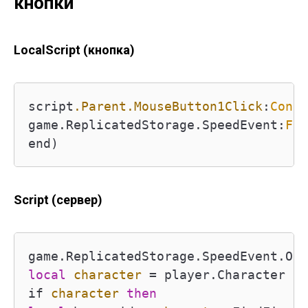
кнопки
LocalScript (кнопка)
script
.Parent
.MouseButton1Click
:
Conne
game.ReplicatedStorage.SpeedEvent:
Fir
end)
Script (сервер)
game.ReplicatedStorage.SpeedEvent.OnS
local
character
=
 player.Character

if 
character
then