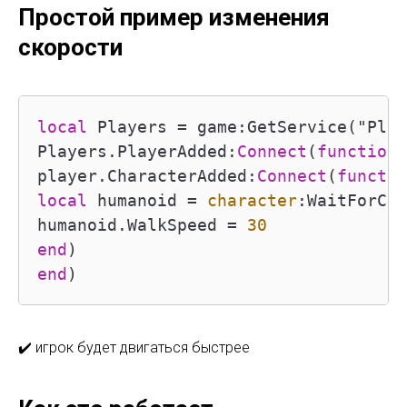
Простой пример изменения
скорости
local
 Players 
=
 game:GetService("Play
Players.PlayerAdded:
Connect
(
function
(
player.CharacterAdded:
Connect
(
functio
local
 humanoid 
=
character
:WaitForChi
humanoid.WalkSpeed 
=
30
end
end
)
✔️ игрок будет двигаться быстрее