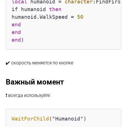
local
 humanoid 
=
character
:FindFirstC
if humanoid 
then
humanoid.WalkSpeed 
=
50
end
end
end
)
✔️ скорость меняется по кнопке
Важный момент
❗ всегда используйте:
WaitForChild
("Humanoid")