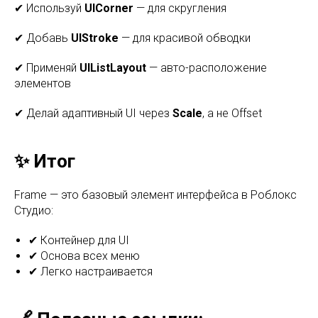
✔ Используй
UICorner
— для скругления
✔ Добавь
UIStroke
— для красивой обводки
✔ Применяй
UIListLayout
— авто-расположение
элементов
✔ Делай адаптивный UI через
Scale
, а не Offset
✨ Итог
Frame — это базовый элемент интерфейса в Роблокс
Студио:
✔ Контейнер для UI
✔ Основа всех меню
✔ Легко настраивается