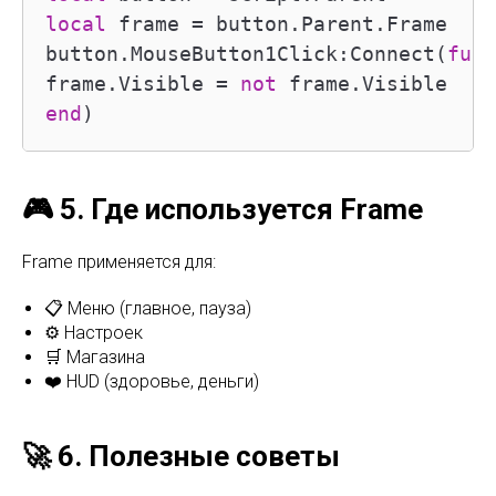
local
 frame = button.Parent.Frame

button.MouseButton1Click:Connect(
func
frame.Visible = 
not
end
)
🎮 5. Где используется Frame
Frame применяется для:
📋 Меню (главное, пауза)
⚙️ Настроек
🛒 Магазина
❤️ HUD (здоровье, деньги)
🚀 6. Полезные советы