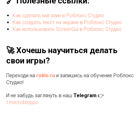
🔗 Полезные ссылки:
Как сделать магазин в Роблокс Студио
Как создать текст на экране в Роблокс Студио
Как использовать ScreenGui в Роблокс Студио
🚀 Хочешь научиться делать
свои игры?
Переходи на
roblo.ru
и запишись на обучение Роблокс
Студио!
И не забудь заглянуть в наш
Telegram
👉
t.me/robloppo