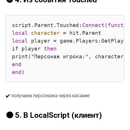
script.Parent.Touched:
Connect
(
functio
local
character
=
local
 player 
=
 game.Players:GetPlayer
if player 
then
end
end
)
✔️ получаем персонажа через касание
🟠 5. В LocalScript (клиент)