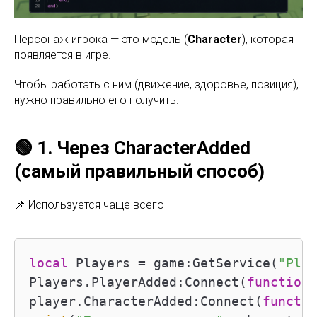
Персонаж игрока — это модель (
Character
), которая
появляется в игре.
Чтобы работать с ним (движение, здоровье, позиция),
нужно правильно его получить.
🟢 1. Через CharacterAdded
(самый правильный способ)
📌 Используется чаще всего
local
 Players = game:GetService(
"Play
Players.PlayerAdded:Connect(
function
(
player.CharacterAdded:Connect(
functio