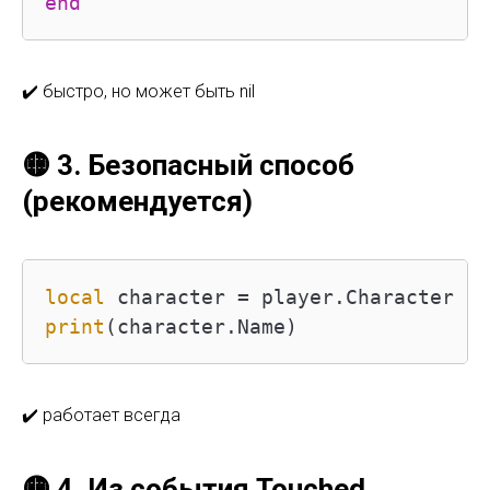
end
✔️ быстро, но может быть nil
🟡 3. Безопасный способ
(рекомендуется)
local
print
(character.Name)
✔️ работает всегда
🟡 4. Из события Touched