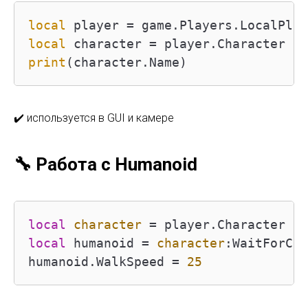
local
local
print
(character.Name)
✔️ используется в GUI и камере
🔧 Работа с Humanoid
local
character
=
 player.Character 
or
local
 humanoid 
=
character
:WaitForChi
humanoid.WalkSpeed 
=
25