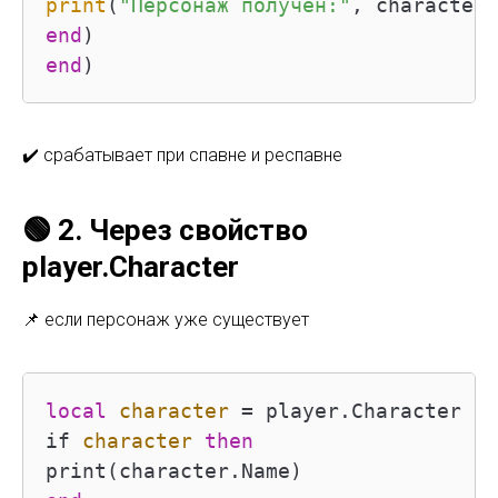
print
(
"Персонаж получен:"
end
end
)
✔️ срабатывает при спавне и респавне
🟢 2. Через свойство
player.Character
📌 если персонаж уже существует
local
character
=
 player.Character

if 
character
then