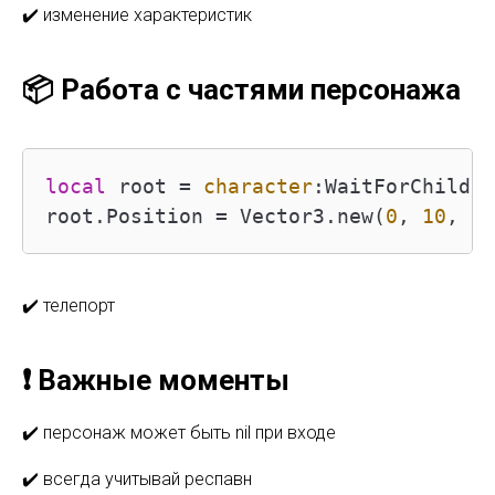
✔️ изменение характеристик
📦 Работа с частями персонажа
local
 root 
=
character
:WaitForChild("
root.Position 
=
 Vector3.new(
0
, 
10
, 
0
)
✔️ телепорт
❗ Важные моменты
✔️ персонаж может быть nil при входе
✔️ всегда учитывай респавн