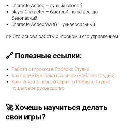
CharacterAdded — лучший способ
player.Character — быстрый, но не всегда
безопасный
CharacterAdded:Wait() — универсальный
👉 Это основа работы с игроком и его управлением.
🔗 Полезные ссылки:
Работа с игроком в Роблокс Студио
Как получить игрока в скрипте (Роблокс Студио)
Как написать первый скрипт в Роблокс Студио:
пошаговое руководство
🚀 Хочешь научиться делать
свои игры?