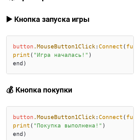
▶️ Кнопка запуска игры
button
.MouseButton1Click
:
Connect
(
func
print
(
"Игра началась!"
)

end)
💰 Кнопка покупки
button
.MouseButton1Click
:
Connect
(
func
print
(
"Покупка выполнена!"
)

end)