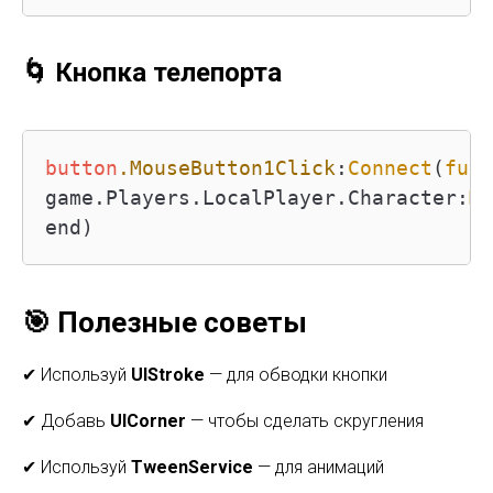
🌀 Кнопка телепорта
button
.MouseButton1Click
:
Connect
(
func
game.Players.LocalPlayer.Character:
Mo
end)
🎯 Полезные советы
✔ Используй
UIStroke
— для обводки кнопки
✔ Добавь
UICorner
— чтобы сделать скругления
✔ Используй
TweenService
— для анимаций