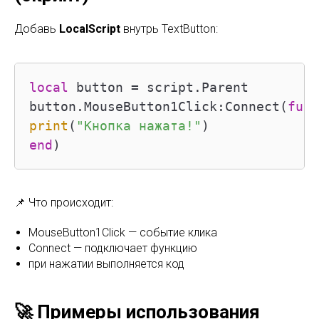
Добавь
LocalScript
внутрь TextButton:
local
 button = script.Parent

button.MouseButton1Click:Connect(
func
print
(
"Кнопка нажата!"
end
)
📌 Что происходит:
MouseButton1Click — событие клика
Connect — подключает функцию
при нажатии выполняется код
🚀 Примеры использования