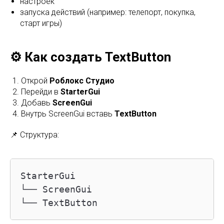
настроек
запуска действий (например: телепорт, покупка,
старт игры)
⚙️ Как создать TextButton
Открой
Роблокс Студио
Перейди в
StarterGui
Добавь
ScreenGui
Внутрь ScreenGui вставь
TextButton
📌 Структура:
StarterGui

└── ScreenGui

└── TextButton