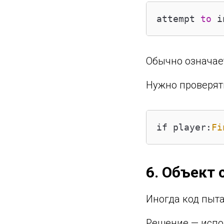
attempt 
to
 i
Обычно означает
Нужно проверят
if player:
Fi
6. Объект 
Иногда код пыта
Решение — испол