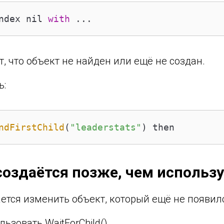
ndex nil 
with
 ...
, что объект не найден или ещё не создан.
ь:
ndFirstChild
(
"leaderstats"
) then
создаётся позже, чем использ
ется изменить объект, который ещё не появил
ьзовать WaitForChild().