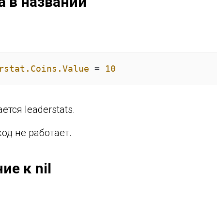
а в названии
rstat.Coins.Value
 = 
10
тся leaderstats.
код не работает.
ие к nil