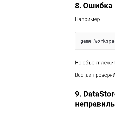
8. Ошибка 
Например:
game.Workspa
Но объект лежит
Всегда проверяйт
9. DataSto
неправиль