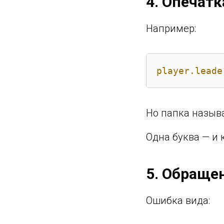
4. Опечатк
Например:
player.leade
Но папка называе
Одна буква — и 
5. Обращен
Ошибка вида: