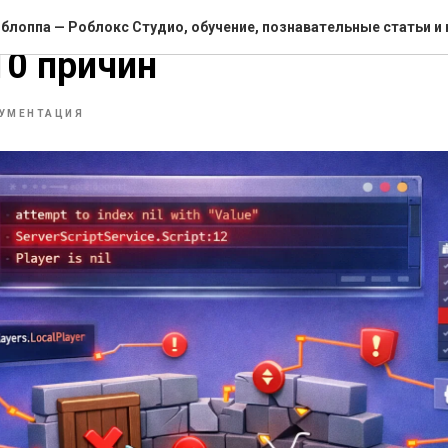
крипт не работает в Робл
блоппа — Роблокс Студио, обучение, познавательные статьи и
10 причин
УМЕНТАЦИЯ