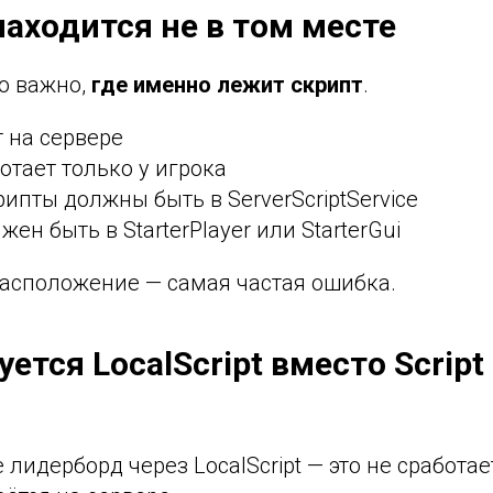
находится не в том месте
о важно,
где именно лежит скрипт
.
т на сервере
ботает только у игрока
ипты должны быть в ServerScriptService
лжен быть в StarterPlayer или StarterGui
асположение — самая частая ошибка.
уется LocalScript вместо Script
 лидерборд через LocalScript — это не сработае