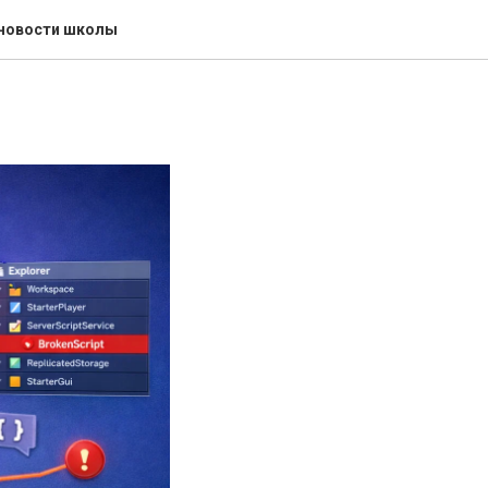
окс
 новости школы