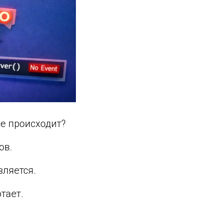
не происходит?
ов.
вляется.
тает.