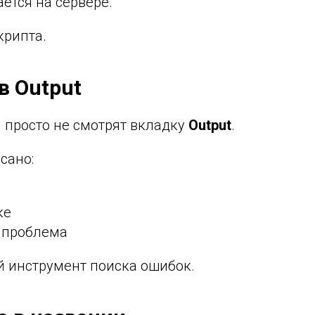
ётся на сервере.
крипта.
в Output
 просто не смотрят вкладку
Output
.
сано:
ке
 проблема
й инструмент поиска ошибок.