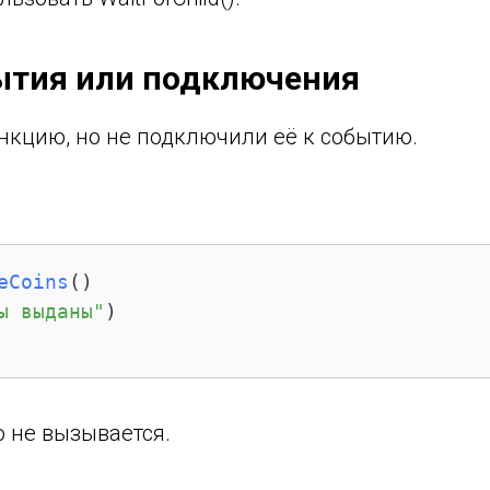
бытия или подключения
нкцию, но не подключили её к событию.
eCoins
()
ы выданы"
о не вызывается.