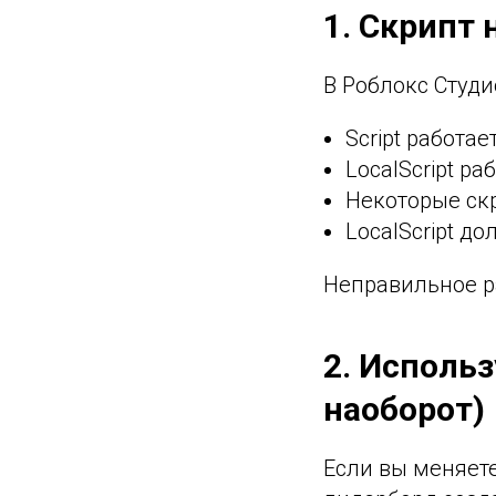
1. Скрипт 
В Роблокс Студи
Script работае
LocalScript ра
Некоторые скр
LocalScript до
Неправильное р
2. Использ
наоборот)
Если вы меняете